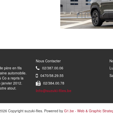
Nous Contacter
No
de père en fils
02/387.00.06
Lu
aine automobile.
0470/58.29.55
S
 Co a repris la
 janvier 2012.
02/384.00.78
otre atout.
Info@suzuki-flies.be
2026 Copyright suzuki-flies. Powered by
G1.be - Web & Graphic Strate